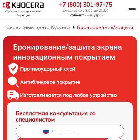
+7 (800) 301-97-75
Ежедневно с 9:00 до 21:00
Сервисный центр Kyocera
в
Позвонить
мне утром
Барнауле
Сервисный центр Kyocera
Бронирование/защита э
Бронирование/защита экрана
инновационным покрытием
Противоударный слой
Антибликовое покрытие
Изготавливается под любое устройство
Бесплатная консультация со
специалистом