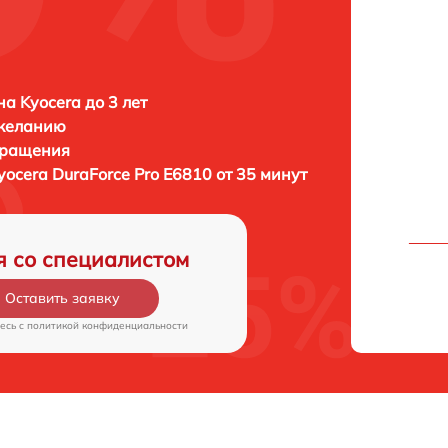
а Kyocera до 3 лет
 желанию
бращения
yocera DuraForce Pro E6810 от 35 минут
я со специалистом
Оставить заявку
есь c
политикой конфиденциальности