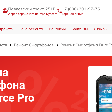
Павловский тракт, 251В
+7 (800) 301-97-75
Адрес сервисного центра Kyocera
Горячая линия
тройств
Цена ремонта
Вакансии
Контакты
Отзывы
йств
Ремонт Смартфонов
Ремонт Смартфона DuraFo
ма
тфона
rce Pro