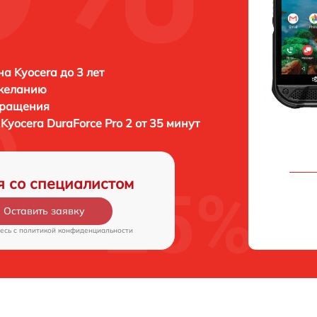
а Kyocera до 3 лет
 желанию
бращения
а
Kyocera DuraForce Pro 2 от 35 минут
я со специалистом
Оставить заявку
есь c
политикой конфиденциальности