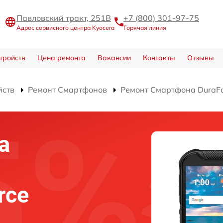
Павловский тракт, 251В
+7 (800) 301-97-75
Адрес сервисного центра Kyocera
Горячая линия
тройств
Цена ремонта
Вакансии
Контакты
Отзывы
йств
Ремонт Смартфонов
Ремонт Смартфона DuraFo
а
rce