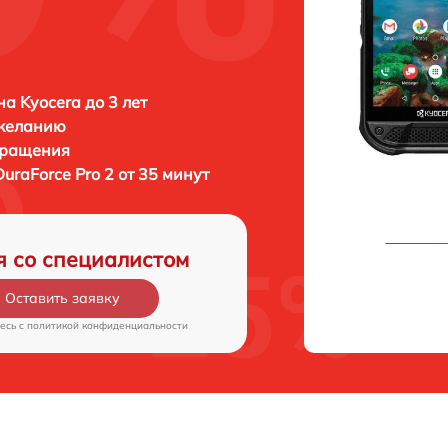
а Kyocera до 3 лет
 желанию
бращения
DuraForce Pro 2 от 35 минут
я со специалистом
Оставить заявку
есь c
политикой конфиденциальности