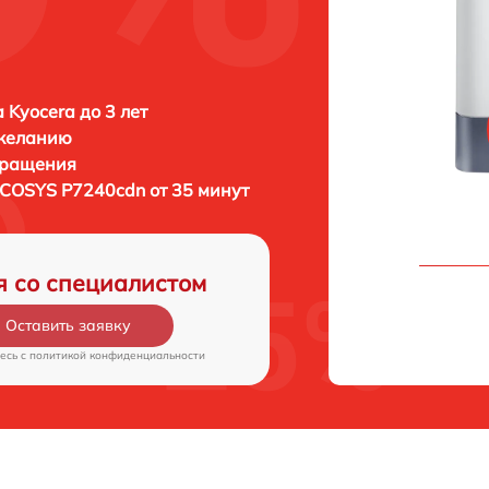
 Kyocera до 3 лет
 желанию
бращения
ECOSYS P7240cdn от 35 минут
я со специалистом
Оставить заявку
есь c
политикой конфиденциальности