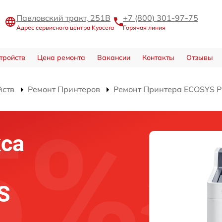
Павловский тракт, 251В
+7 (800) 301-97-75
Адрес сервисного центра Kyocera
Горячая линия
тройств
Цена ремонта
Вакансии
Контакты
Отзывы
йств
Ремонт Принтеров
Ремонт Принтера ECOSYS 
са
S