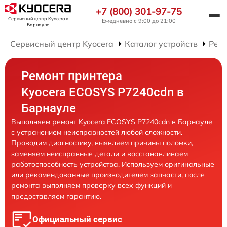
+7 (800) 301-97-75
Сервисный центр Kyocera
в
Ежедневно с 9:00 до 21:00
Барнауле
Сервисный центр Kyocera
Каталог устройств
Рем
Ремонт принтера
Kyocera ECOSYS P7240cdn в
Барнауле
Выполняем ремонт Kyocera ECOSYS P7240cdn в Барнауле
с устранением неисправностей любой сложности.
Проводим диагностику, выявляем причины поломки,
заменяем неисправные детали и восстанавливаем
работоспособность устройства. Используем оригинальные
или рекомендованные производителем запчасти, после
ремонта выполняем проверку всех функций и
предоставляем гарантию.
Официальный сервис