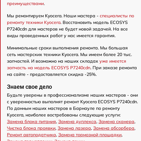
преимуществами
.
Мы ремонтируем Kyocera. Наши мастера -
специалисты по
ремонту техники Kyocera
. Восстановить модель ECOSYS
P7240cdn для мастеров не будет новой задачей. На все
виды проведенных работ у нас имеется гарантия.
Минимальные сроки выполнения ремонта. Мы большая
сеть мастерских техники Kyocera. Мы имеем более 20 тыс.
запчастей. И возможно на наших складах
уже имеется
запчасть на модель ECOSYS P7240cdn
. При заказе ремонта
на сайте - предоставляется скидка -25%.
Знаем свое дело
Будьте уверены в профессионализме наших мастеров - они
с уверенностью выполнят ремонт Kyocera ECOSYS P7240cdn.
По данным наших мастеров в Барнауле по ремонту
Kyocera, наиболее востребованы следующие услуги:
Замена блока питания
,
Замена дуплекса
,
Замена сканера
,
Чистка блока проявки
,
Замена лазера
,
Замена абсорбера
,
Ремонт автоподатчика
,
Замена тормозной площадки
,