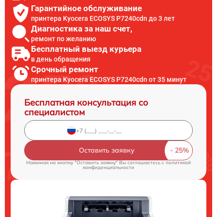
Гарантийное обслуживание
принтера Kyocera ECOSYS P7240cdn до 3 лет
Диагностика за наш счет,
ремонт по желанию
Бесплатный выезд курьера
в день обращения
Срочный ремонт
принтера Kyocera ECOSYS P7240cdn от 35 минут
Бесплатная консультация со
специалистом
Оставить заявку
Нажимая на кнопку "Оставить заявку" Вы соглашаетесь c
политикой
конфиденциальности