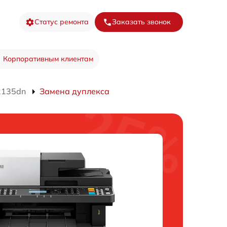
Статус ремонта
Заказать звонок
Корпоративным клиентам
2135dn
Замена дуплекса