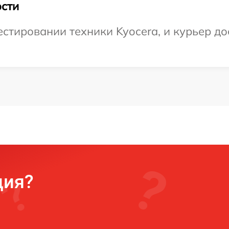
сти
тировании техники Kyocera, и курьер дос
ция?