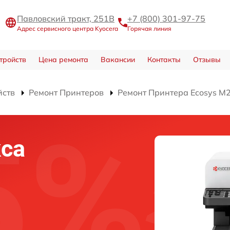
Павловский тракт, 251В
+7 (800) 301-97-75
Адрес сервисного центра Kyocera
Горячая линия
тройств
Цена ремонта
Вакансии
Контакты
Отзывы
йств
Ремонт Принтеров
Ремонт Принтера Ecosys M
са