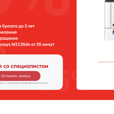
 Kyocera до 3 лет
 желанию
бращения
Ecosys M2135dn от 35 минут
я со специалистом
Оставить заявку
есь c
политикой конфиденциальности