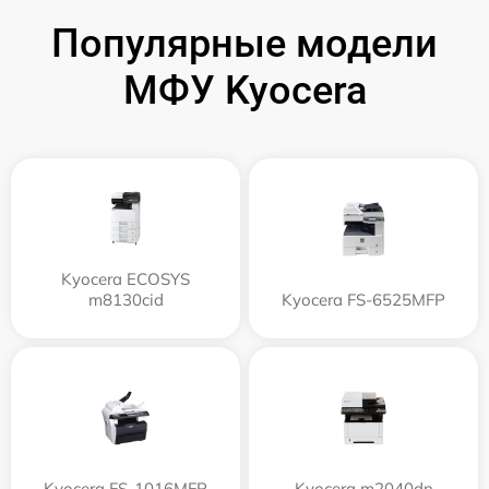
Популярные модели
МФУ Kyocera
Kyocera ECOSYS
m8130cid
Kyocera FS-6525MFP
Kyocera FS-1016MFP
Kyocera m2040dn