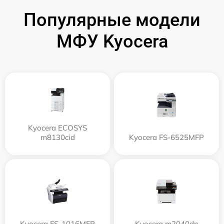
Популярные модели
МФУ Kyocera
Kyocera ECOSYS
m8130cid
Kyocera FS-6525MFP
Kyocera FS-1016MFP
Kyocera m2040dn