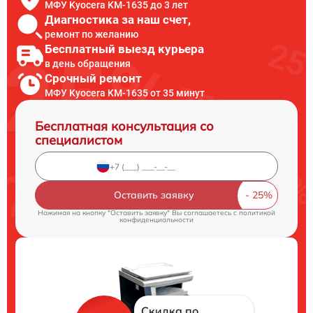
МФУ Kyocera KM-1635 до 3 лет
Диагностика за наш счет,
ремонт по желанию
Бесплатный выезд курьера
в день обращения
Срочный ремонт
МФУ Kyocera KM-1635 от 35 минут
Бесплатная консультация со
специалистом
Оставить заявку
Нажимая на кнопку "Оставить заявку" Вы соглашаетесь c
политикой
конфиденциальности
Скидка по