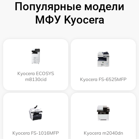
Популярные модели
МФУ Kyocera
Kyocera ECOSYS
m8130cid
Kyocera FS-6525MFP
Kyocera FS-1016MFP
Kyocera m2040dn