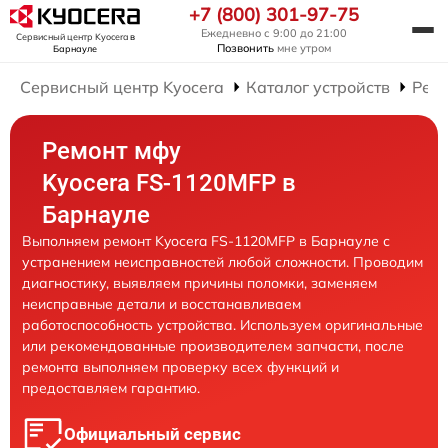
+7 (800) 301-97-75
Ежедневно с 9:00 до 21:00
Сервисный центр Kyocera
в
Позвонить
мне утром
Барнауле
Сервисный центр Kyocera
Каталог устройств
Рем
Ремонт мфу
Kyocera FS-1120MFP в
Барнауле
Выполняем ремонт Kyocera FS-1120MFP в Барнауле с
устранением неисправностей любой сложности. Проводим
диагностику, выявляем причины поломки, заменяем
неисправные детали и восстанавливаем
работоспособность устройства. Используем оригинальные
или рекомендованные производителем запчасти, после
ремонта выполняем проверку всех функций и
предоставляем гарантию.
Официальный сервис