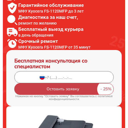
Гарантийное обслуживание
МФУ Kyocera FS-1120MFP до 3 лет
Диагностика за наш счет,
ремонт по желанию
Бесплатный выезд курьера
в день обращения
Срочный ремонт
МФУ Kyocera FS-1120MFP от 35 минут
Бесплатная консультация со
специалистом
Оставить заявку
Нажимая на кнопку "Оставить заявку" Вы соглашаетесь c
политикой
конфиденциальности