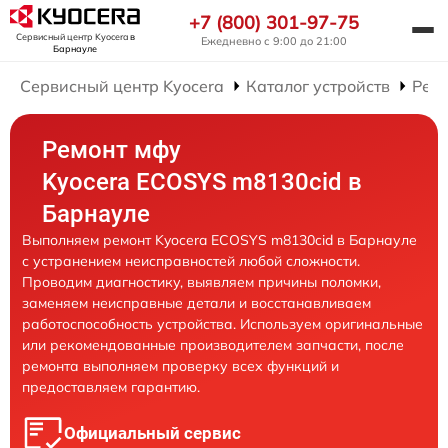
+7 (800) 301-97-75
Сервисный центр Kyocera
в
Ежедневно с 9:00 до 21:00
Барнауле
Сервисный центр Kyocera
Каталог устройств
Рем
Ремонт мфу
Kyocera ECOSYS m8130cid в
Барнауле
Выполняем ремонт Kyocera ECOSYS m8130cid в Барнауле
с устранением неисправностей любой сложности.
Проводим диагностику, выявляем причины поломки,
заменяем неисправные детали и восстанавливаем
работоспособность устройства. Используем оригинальные
или рекомендованные производителем запчасти, после
ремонта выполняем проверку всех функций и
предоставляем гарантию.
Официальный сервис