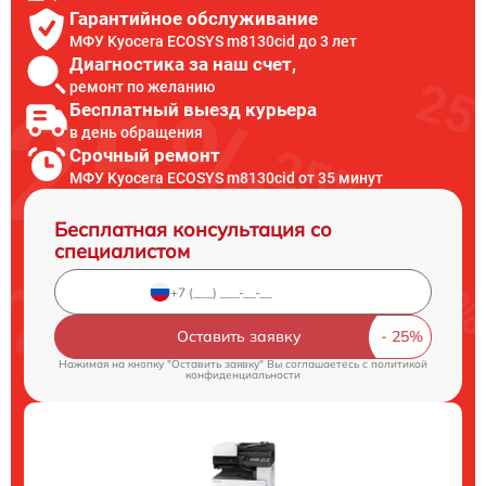
Гарантийное обслуживание
МФУ Kyocera ECOSYS m8130cid до 3 лет
Диагностика за наш счет,
ремонт по желанию
Бесплатный выезд курьера
в день обращения
Срочный ремонт
МФУ Kyocera ECOSYS m8130cid от 35 минут
Бесплатная консультация со
специалистом
Оставить заявку
Нажимая на кнопку "Оставить заявку" Вы соглашаетесь c
политикой
конфиденциальности