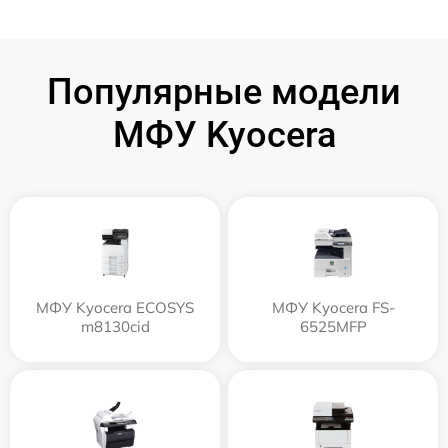
Популярные модели
МФУ Kyocera
МФУ Kyocera ECOSYS
МФУ Kyocera FS-
m8130cid
6525MFP